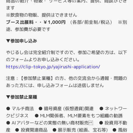
商品の紹介・物販・ サービス等の案内、提供、商談ができ
ます
※飲食物の物販、提供はできません
ブース出展料・・￥1,000円
(各部/前金制/税込) ※別
途、参加費が必要です
▼参加申し込み
やじるし会は完全紹介制ですので、参加ご希望の方は、以下
のフォームよりお申し込みください。
https://clip-tokyo.jp/yajirushi-application/
注意 : 【参加禁止業種】の方、他の交流会から通報・問題の
あった方には、申し込みフォームは送信しません
▼参加禁止業種
● マルチ商法 ● 暗号資産 (仮想通貨)関連 ● ネットワー
クビジネス ● MLM関係者、MLM要素をもつ組織の勧誘
● AIアバターなどの実態の無い商材販売 ● 投資用不動
産 ● 投資関連商品 ● 展示販売 (絵画、宝石等) ● 風俗