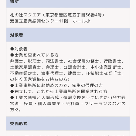
場所
札の辻スクエア（東京都港区芝五丁目36番4号）
港区立産業振興センター11階 ホール小
対象者
●対象者：
●士業を営まれている方
弁護士、税理士、司法書士、社会保険労務士、行政書士、
土地家屋調査士、弁理士、公認会計士、中小企業診断士、
不動産鑑定士、海事代理士、建築士、FP技能士など「士」
の付く国家資格をお持ちの方)
●士業事務所にお勤めの方で、先生の代理の方
●独立して、これから士業事務所を開業される方
●士業の皆様と人脈形成・情報交換をしていきたい会社経
営者、役員・個人事業主・会社員・フリーランスなどの
方々。
交流形式