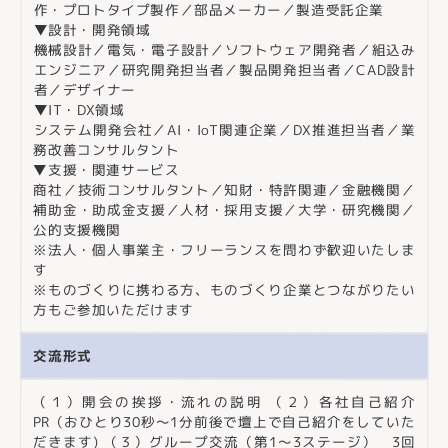
作・プロトタイプ製作／部品メーカー／製造受託企業
▼設計・開発領域
機械設計／電気・電子設計／ソフトウェア開発者／組込み
エンジニア／研究開発担当者／製品開発担当者／CAD設計
者／デザイナー
▼IT・DX領域
システム開発会社／AI・IoT関連企業／DX推進担当者／業
務改善コンサルタント
▼支援・関連サービス
商社／技術コンサルタント／知財・特許関連／金融機関／
補助金・助成金支援／人材・採用支援／大学・研究機関／
公的支援機関
※法人・個人事業主・フリーランスを問わず歓迎いたしま
す
※ものづくりに携わる方、ものづくり企業とつながりたい
方もご参加いただけます
交流形式
（１）開会の挨拶・流れの説明 （２）各社自己紹介
PR（おひとり30秒～1分前後で壇上で自己紹介をしていた
だきます) （３）グループ交流（第1〜3ステージ） 3回